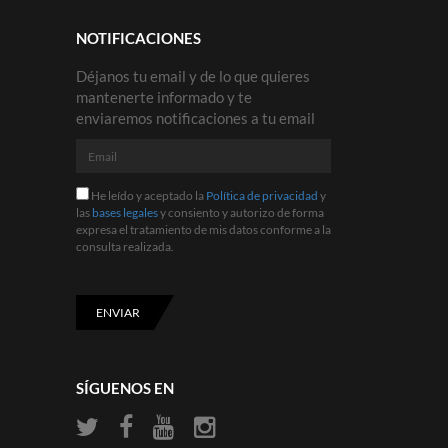
NOTIFICACIONES
Déjanos tu email y de lo que quieres
mantenerte informado y te
enviaremos notificaciones a tu email
Email
He
He leído y aceptado la
Política de privacidad
y
leído
las
bases legales
y consiento y autorizo de forma
y
expresa el tratamiento de mis datos conforme a la
aceptado
consulta realizada.
la
Política
de
privacidad
ENVIAR
y
las
bases
legales
SÍGUENOS EN
y
consiento
y
autorizo