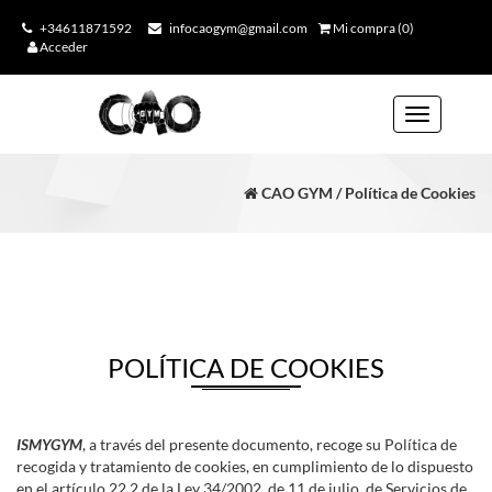
+34611871592
infocaogym@gmail.com
Mi compra (0)
Acceder
Toggle
navigation
CAO GYM / Política de Cookies
POLÍTICA DE COOKIES
ISMYGYM
, a través del presente documento, recoge su Política de
recogida y tratamiento de cookies, en cumplimiento de lo dispuesto
en el artículo 22.2 de la Ley 34/2002, de 11 de julio, de Servicios de