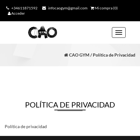
+34611871592
infocaogym@gmail.com
Mi compra (0)
Acceder
Toggle
navigation
CAO GYM / Política de Privacidad
POLÍTICA DE PRIVACIDAD
Política de privacidad