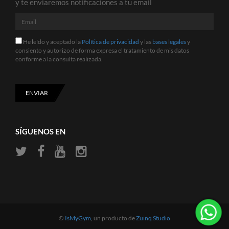
y te enviaremos notificaciones a tu email
Email
He
He leído y aceptado la
Política de privacidad
y las
bases legales
y
leído
consiento y autorizo de forma expresa el tratamiento de mis datos
y
conforme a la consulta realizada.
aceptado
la
Política
de
ENVIAR
privacidad
y
las
bases
SÍGUENOS EN
legales
y
consiento
y
autorizo
de
forma
expresa
el
tratamiento
©
IsMyGym
, un producto de
Zuinq Studio
de