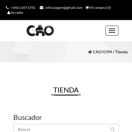
+34611871592
infocaogym@gmail.com
Mi compra (0)
Acceder
Toggle
navigation
CAO GYM / Tienda
TIENDA
Buscador
Buscar