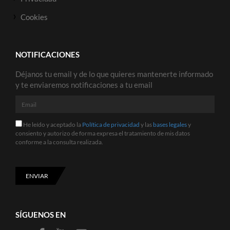
Cookies
NOTIFICACIONES
Déjanos tu email y de lo que quieres mantenerte informado
y te enviaremos notificaciones a tu email
Email
He
He leído y aceptado la
Política de privacidad
y las
bases legales
y
leído
consiento y autorizo de forma expresa el tratamiento de mis datos
y
conforme a la consulta realizada.
aceptado
la
Política
de
ENVIAR
privacidad
y
las
bases
SÍGUENOS EN
legales
y